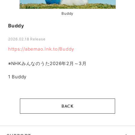
Buddy
Buddy
2026.02.18
https://abemao.lnk.to/Buddy
※NHKみんなのうた2026年2月～3月
1
Buddy