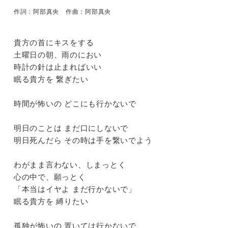
アタ
作詞：阿部真央 作曲：阿部真央
貴方の首にキスをする
土曜日の朝、雨のにおい
アタ
時計の針は止まればいい
眠る貴方を 繋ぎたい
時間が怖いの どこにも行かないで
明日のことは まだ口にしないで
明日死んだら その時は手を繋いでよう
わがまま言わない、しまっとく
心の中で、願っとく
武道館
「本当はイヤよ まだ行かないで」
眠る貴方を 縛りたい
孤独が怖いの 置いては行かないで