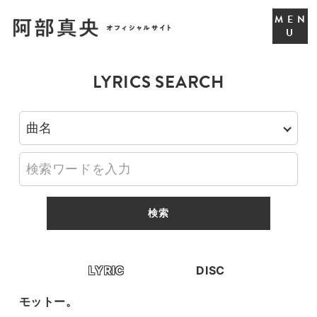
LYRICS SEARCH
LYRIC
DISC
モットー。