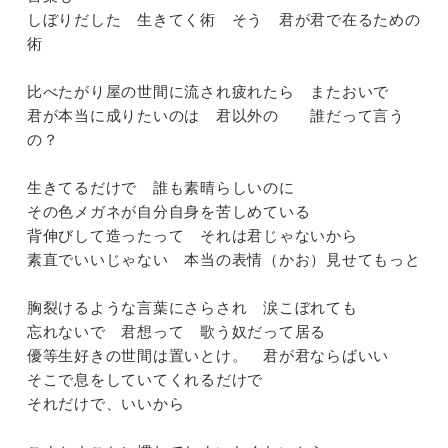
』
しぼりだした 生きてく術 そう 君が君で在るための
術
比べたがり屋の世間に流され疲れたら またおいで
君が本当に成りたいのは 君以外の 誰だって言う
』
の？
生きてるだけで 誰も素晴らしいのに
その色メガネが自分自身を苦しめている
背伸びして造ったって それは君じゃないから
らい
素直でいいじゃない 本当の表情（かお）見せてもっと
通
胸裂けるような言葉にさらされ 涙こぼれても
忘れないで 君想って 歌う奴だって居る
優等生好きの世間は置いとけ。 君が君ならばいい
らい
そこで息をしていてくれるだけで
それだけで、いいから