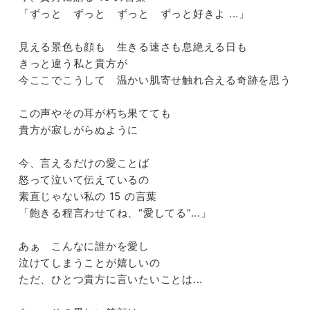
定
「ずっと ずっと ずっと ずっと好きよ ...」
見える景色も顔も 生きる速さも息絶える日も
きっと違う私と貴方が
今ここでこうして 温かい肌寄せ触れ合える奇跡を思う
この声やその耳が朽ち果てても
貴方が寂しがらぬように
今、言えるだけの愛ことば
怒って泣いて伝えているの
素直じゃない私の 15 の言葉
「飽きる程言わせてね、“愛してる”...」
あぁ こんなに誰かを愛し
泣けてしまうことが嬉しいの
ただ、ひとつ貴方に言いたいことは...