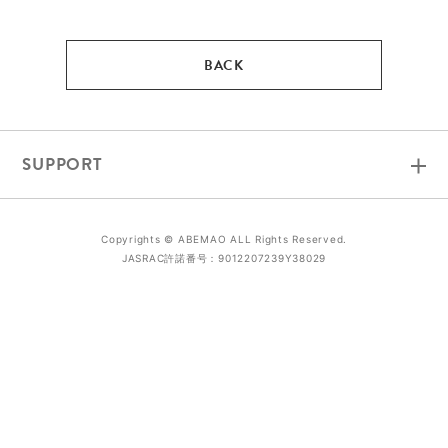
SUPPORT
Copyrights ©︎ ABEMAO ALL Rights Reserved.
JASRAC許諾番号：9012207239Y38029