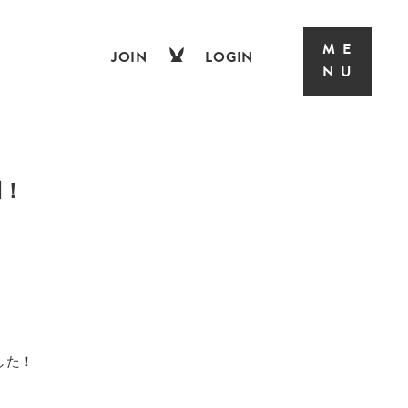
JOIN
LOGIN
開！
した！